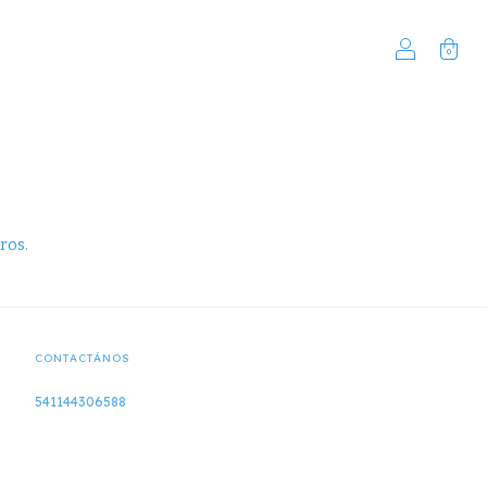
0
ros.
CONTACTÁNOS
541144306588