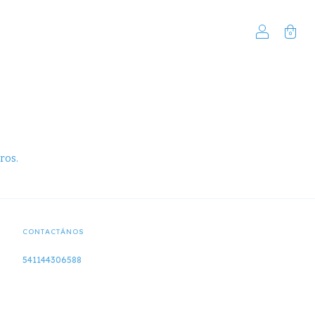
0
ros.
CONTACTÁNOS
541144306588