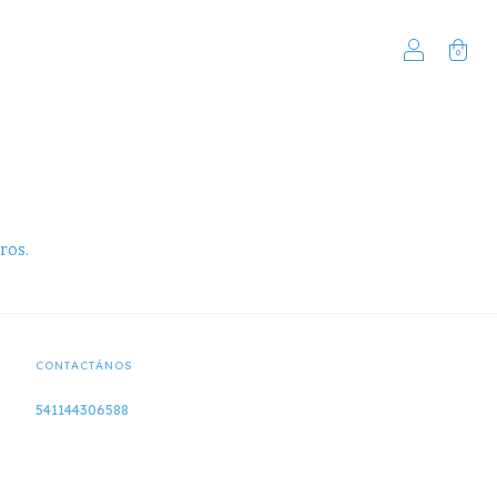
0
ros.
CONTACTÁNOS
541144306588