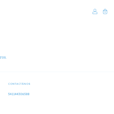
0
ros.
CONTACTÁNOS
541144306588