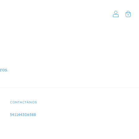
0
ros.
CONTACTÁNOS
541144306588